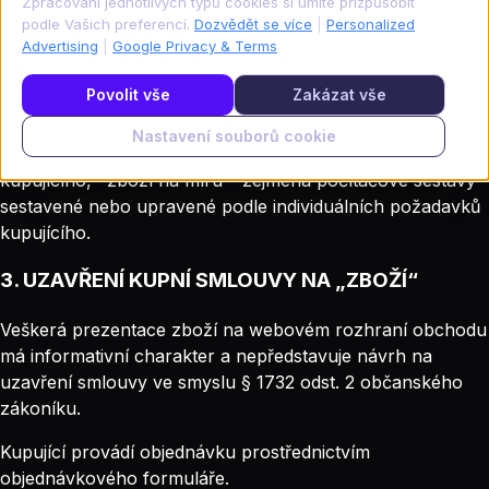
Zpracování jednotlivých typů cookies si umíte přizpůsobit
jazyce.
podle Vašich preferencí.
Dozvědět se více
|
Personalized
Advertising
|
Google Privacy & Terms
2. VYMEZENÍ NABÍZENÉHO ZBOŽÍ
Povolit vše
Zakázat vše
Prodávající nabízí:
Nastavení souborů cookie
· zboží – standardní produkty bez úprav na přání
kupujícího, · zboží na míru – zejména počítačové sestavy
sestavené nebo upravené podle individuálních požadavků
kupujícího.
3. UZAVŘENÍ KUPNÍ SMLOUVY NA „ZBOŽÍ“
Veškerá prezentace zboží na webovém rozhraní obchodu
má informativní charakter a nepředstavuje návrh na
uzavření smlouvy ve smyslu § 1732 odst. 2 občanského
zákoníku.
Kupující provádí objednávku prostřednictvím
objednávkového formuláře.