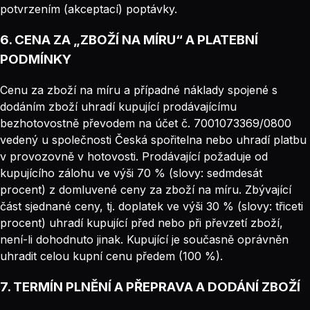
potvrzením (akceptací) poptávky.
6. CENA ZA „ZBOŽÍ NA MÍRU“ A PLATEBNÍ
PODMÍNKY
Cenu za zboží na míru a případné náklady spojené s
dodáním zboží uhradí kupující prodávajícímu
bezhotovostně převodem na účet č. 7001073369/0800
vedený u společnosti Česká spořitelna nebo uhradí platbu
v provozovně v hotovosti. Prodávající požaduje od
kupujícího zálohu ve výši 70 % (slovy: sedmdesát
procent) z domluvené ceny za zboží na míru. Zbývající
část sjednané ceny, tj. doplatek ve výši 30 % (slovy: třiceti
procent) uhradí kupující před nebo při převzetí zboží,
není-li dohodnuto jinak. Kupující je současně oprávněn
uhradit celou kupní cenu předem (100 %).
7. TERMÍN PLNĚNÍ A PŘEPRAVA A DODÁNÍ ZBOŽÍ