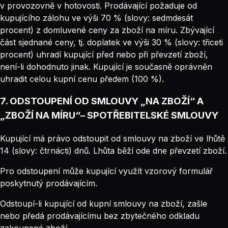
v provozovně v hotovosti. Prodávající požaduje od
kupujícího zálohu ve výši 70 % (slovy: sedmdesát
procent) z domluvené ceny za zboží na míru. Zbývající
část sjednané ceny, tj. doplatek ve výši 30 % (slovy: třiceti
procent) uhradí kupující před nebo při převzetí zboží,
není-li dohodnuto jinak. Kupující je současně oprávněn
uhradit celou kupní cenu předem (100 %).
7. ODSTOUPENÍ OD SMLOUVY „NA ZBOŽÍ“ A
„ZBOŽÍ NA MÍRU“– SPOTŘEBITELSKÉ SMLOUVY
Kupující má právo odstoupit od smlouvy na zboží ve lhůtě
14 (slovy: čtrnácti) dnů. Lhůta běží ode dne převzetí zboží.
Pro odstoupení může kupující využít vzorový formulář
poskytnutý prodávajícím.
Odstoupí-li kupující od kupní smlouvy na zboží, zašle
nebo předá prodávajícímu bez zbytečného odkladu