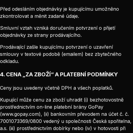
Před odesláním objednávky je kupujícímu umožněno
zkontrolovat a měnit zadané údaje.
Smluvní vztah vzniká doručením potvrzení o přijetí
objednávky ze strany prodávajícího.
Prodávající zašle kupujícímu potvrzení o uzavření
smlouvy v textové podobě (emailem) bez zbytečného
odkladu.
4. CENA „ZA ZBOŽÍ“ A PLATEBNÍ PODMÍNKY
Ceny jsou uvedeny včetně DPH a všech poplatků.
Kupující může cenu za zboží uhradit (i) bezhotovostně
prostřednictvím on-line platební brány GoPay
(www.gopay.com), (ii) bankovním převodem na účet č. č.
7001073369/0800 vedený u společnosti Česká spořitelna,
a.s. (iii) prostřednictvím dobírky nebo (iv) v hotovosti při