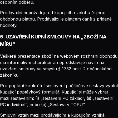
osobním odběru.
Prodávající nepožaduje od kupujícího zálohu či jinou
obdobnou platbu. Prodávající je plátcem daně z přidané
hodnoty.
5. UZAVŘENÍ KUPNÍ SMLOUVY NA „ZBOŽÍ NA
MÍRU“
Veškerá prezentace zboží na webovém rozhraní obchodu
má informativní charakter a nepředstavuje návrh na
uzavření smlouvy ve smyslu § 1732 odst. 2 občanského
zákoníku.
Pro poptání konkrétní sestavení počítačové sestavy vyplní
kupující poptávkový formulář. Kupující si může vybrat
mezi sestavením: (i) „sestavení PC základ“, (ii) „sestavení
PC individuál“, nebo (iii) „Sestava v TOPU“.
Smluvní vztah mezi prodávajícím a kupujícím vzniká