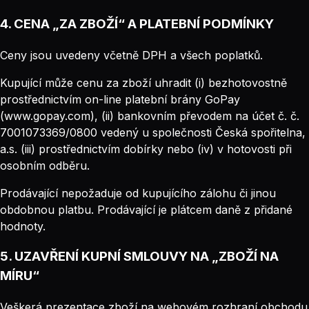
4. CENA „ZA ZBOŽÍ“ A PLATEBNÍ PODMÍNKY
Ceny jsou uvedeny včetně DPH a všech poplatků.
Kupující může cenu za zboží uhradit (i) bezhotovostně
prostřednictvím on-line platební brány GoPay
(www.gopay.com), (ii) bankovním převodem na účet č. č.
7001073369/0800 vedený u společnosti Česká spořitelna,
a.s. (iii) prostřednictvím dobírky nebo (iv) v hotovosti při
osobním odběru.
Prodávající nepožaduje od kupujícího zálohu či jinou
obdobnou platbu. Prodávající je plátcem daně z přidané
hodnoty.
5. UZAVŘENÍ KUPNÍ SMLOUVY NA „ZBOŽÍ NA
MÍRU“
Veškerá prezentace zboží na webovém rozhraní obchodu