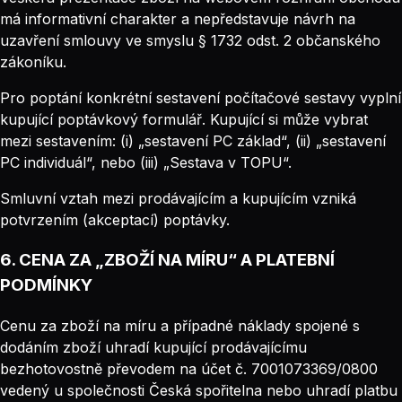
má informativní charakter a nepředstavuje návrh na
uzavření smlouvy ve smyslu § 1732 odst. 2 občanského
zákoníku.
Pro poptání konkrétní sestavení počítačové sestavy vyplní
kupující poptávkový formulář. Kupující si může vybrat
mezi sestavením: (i) „sestavení PC základ“, (ii) „sestavení
PC individuál“, nebo (iii) „Sestava v TOPU“.
Smluvní vztah mezi prodávajícím a kupujícím vzniká
potvrzením (akceptací) poptávky.
6. CENA ZA „ZBOŽÍ NA MÍRU“ A PLATEBNÍ
PODMÍNKY
Cenu za zboží na míru a případné náklady spojené s
dodáním zboží uhradí kupující prodávajícímu
bezhotovostně převodem na účet č. 7001073369/0800
vedený u společnosti Česká spořitelna nebo uhradí platbu