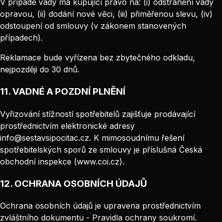
V případě vady má kupující právo na: (i) odstranění vady
opravou, (ii) dodání nové věci, (iii) přiměřenou slevu, (iv)
odstoupení od smlouvy (v zákonem stanovených
případech).
Reklamace bude vyřízena bez zbytečného odkladu,
nejpozději do 30 dnů.
11. VADNÉ A POZDNÍ PLNĚNÍ
Vyřizování stížností spotřebitelů zajišťuje prodávající
prostřednictvím elektronické adresy
info@sestavsipocitac.cz. K mimosoudnímu řešení
spotřebitelských sporů ze smlouvy je příslušná Česká
obchodní inspekce (www.coi.cz).
12. OCHRANA OSOBNÍCH ÚDAJŮ
Ochrana osobních údajů je upravena prostřednictvím
zvláštního dokumentu - Pravidla ochrany soukromí.