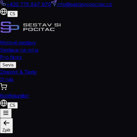
+420 775 847 976
info@sestavsipocitac.cz
CS
Hotové sestavy
Sestava na míru
Pro firmy
Servis
Znalosti & Testy
O nás
Konfigurátor
CS
Zpět