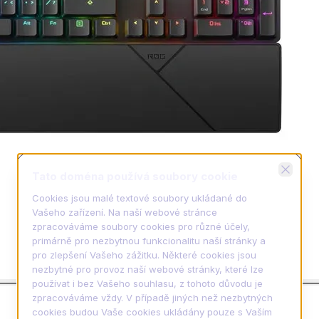
Zavřít
Tato doména používá soubory cookie
Cookies jsou malé textové soubory ukládané do
Vašeho zařízení. Na naší webové stránce
zpracováváme soubory cookies pro různé účely,
primárně pro nezbytnou funkcionalitu naší stránky a
pro zlepšení Vašeho zážitku. Některé cookies jsou
nezbytné pro provoz naší webové stránky, které lze
používat i bez Vašeho souhlasu, z tohoto důvodu je
zpracováváme vždy. V případě jiných než nezbytných
cookies budou Vaše cookies ukládány pouze s Vaším