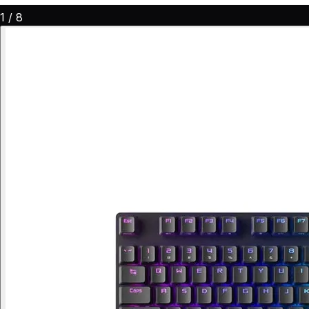
1
/
8