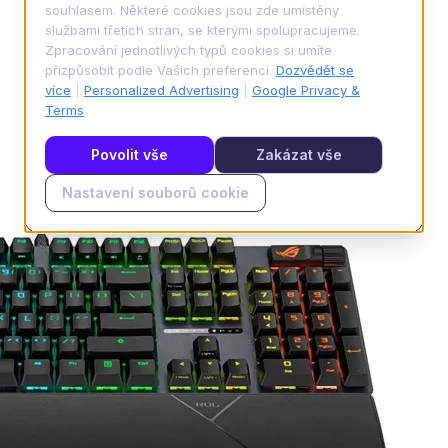
souhlasem. Některé cookies jsou zde umístěny
službami třetích stran, se kterými spolupracujeme.
Zpracování jednotlivých typů cookies si umíte
přizpůsobit podle Vašich preferencí.
Dozvědět se
více
|
Personalized Advertising
|
Google Privacy &
Terms
Povolit vše
Zakázat vše
Nastavení souborů cookie