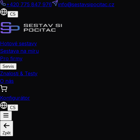
+420 775 847 976
info@sestavsipocitac.cz
CS
Hotové sestavy
Sestava na míru
Pro firmy
Servis
Znalosti & Testy
O nás
Konfigurátor
CS
Zpět