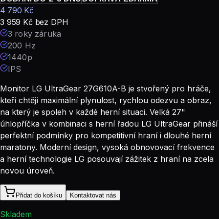
4 790
Kč
3 959
Kč
bez DPH
3 roky záruka
200 Hz
1440p
IPS
Monitor LG UltraGear 27G610A-B je stvořený pro hráče,
kteří chtějí maximální plynulost, rychlou odezvu a obraz,
na který je spoleh v každé herní situaci. Velká 27"
úhlopříčka v kombinaci s herní řadou LG UltraGear přináší
perfektní podmínky pro kompetitivní hraní i dlouhé herní
maratony. Moderní design, vysoká obnovovací frekvence
a herní technologie LG posouvají zážitek z hraní na zcela
novou úroveň.
Přidat do košíku
Kontaktovat nás
Skladem