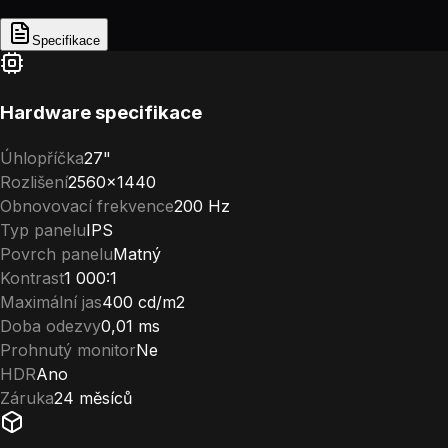
Specifikace
Hardware specifikace
Úhlopříčka
27"
Rozlišení
2560×1440
Obnovovací frekvence
200 Hz
Typ panelu
IPS
Povrch panelu
Matný
Kontrast
1 000:1
Maximální jas
400 cd/m2
Doba odezvy
0,01 ms
Prohnutý monitor
Ne
HDR
Ano
Záruka
24 měsíců