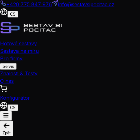
+420 775 847 976
info@sestavsipocitac.cz
CS
Hotové sestavy
Sestava na míru
Pro firmy
Servis
Znalosti & Testy
O nás
Konfigurátor
CS
Zpět