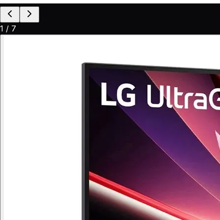
1
/
7