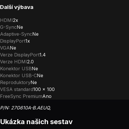
Další výbava
HDMI
2x
G-Sync
Ne
Adaptive-Sync
Ne
DisplayPort
1x
VGA
Ne
Verze DisplayPort
1.4
Verze HDMI
2.0
Konektor USB
Ne
Konektor USB-C
Ne
Reproduktory
Ne
VESA standard
100 x 100
FreeSync Premium
Ano
P/N: 27G610A-B.AEUQ,
Ukázka našich sestav