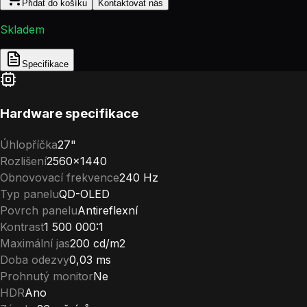
Přidat do košíku
Kontaktovat nás
Skladem
Specifikace
Hardware specifikace
Úhlopříčka
27"
Rozlišení
2560×1440
Obnovovací frekvence
240 Hz
Typ panelu
QD-OLED
Povrch panelu
Antireflexní
Kontrast
1 500 000:1
Maximální jas
200 cd/m2
Doba odezvy
0,03 ms
Prohnutý monitor
Ne
HDR
Ano