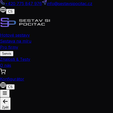
+420 775 847 976
info@sestavsipocitac.cz
CS
Hotové sestavy
Sestava na míru
Pro firmy
Servis
Znalosti & Testy
O nás
Konfigurátor
CS
Zpět