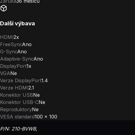
Záruka
36 měsíců
Další výbava
HDMI
2x
FreeSync
Ano
G-Sync
Ano
Adaptive-Sync
Ano
DisplayPort
1x
VGA
Ne
Verze DisplayPort
1.4
Verze HDMI
2.1
Konektor USB
Ne
Konektor USB-C
Ne
Reproduktory
Ne
VESA standard
100 x 100
P/N: 210-BVWB,