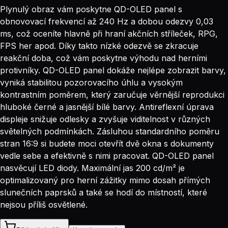
Plynulý obraz vám poskytne QD-OLED panel s
obnovovací frekvencí až 240 Hz a dobou odezvy 0,03
ms, což oceníte hlavně při hraní akčních stříleček, RPG,
FPS her apod. Díky takto nízké odezvě se zkracuje
reakční doba, což vám poskytne výhodu nad herními
protivníky. QD-OLED panel dokáže nejlépe zobrazit barvy,
vyniká stabilitou pozorovacího úhlu a vysokým
kontrastním poměrem, který zaručuje věrnější reprodukci
hluboké černé a jasnější bílé barvy. Antireflexní úprava
displeje snižuje odlesky a zvyšuje viditelnost v různých
světelných podmínkách. Zásluhou standardního poměru
stran 16:9 si budete moci otevřít dvě okna s dokumenty
vedle sebe a efektivně s nimi pracovat. QD-OLED panel
nasvěcují LED diody. Maximální jas 200 cd/m² je
optimalizovaný pro herní zážitky mimo dosah přímých
slunečních paprsků a také se hodí do místností, které
nejsou příliš osvětlené.