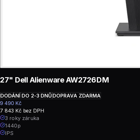
27" Dell Alienware AW2726DM
DODÁNÍ DO 2-3 DNŮ
DOPRAVA ZDARMA
9 490
Kč
7 843
Kč
bez DPH
3 roky záruka
1440p
IPS