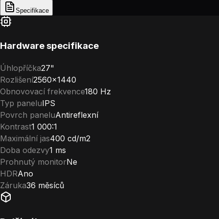
Specifikace
Hardware specifikace
Úhlopříčka
27"
Rozlišení
2560×1440
Obnovovací frekvence
180 Hz
Typ panelu
IPS
Povrch panelu
Antireflexní
Kontrast
1 000:1
Maximální jas
400 cd/m2
Doba odezvy
1 ms
Prohnutý monitor
Ne
HDR
Ano
Záruka
36 měsíců