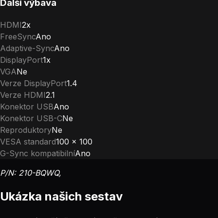
Další výbava
HDMI
2x
FreeSync
Ano
Adaptive-Sync
Ano
DisplayPort
1x
VGA
Ne
Verze DisplayPort
1.4
Verze HDMI
2.1
Konektor USB
Ano
Konektor USB-C
Ne
Reproduktory
Ne
VESA standard
100 x 100
G-Sync kompatibilní
Ano
P/N: 210-BQWQ,
Ukázka našich sestav