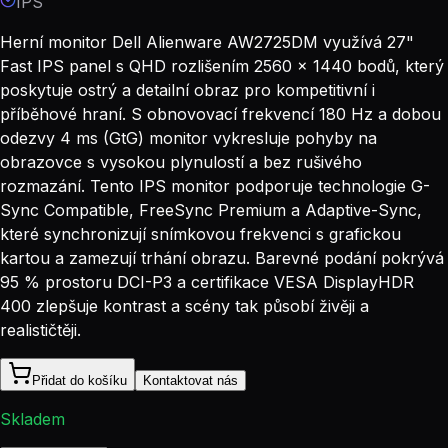
IPS
Herní monitor Dell Alienware AW2725DM využívá 27"
Fast IPS panel s QHD rozlišením 2560 × 1440 bodů, který
poskytuje ostrý a detailní obraz pro kompetitivní i
příběhové hraní. S obnovovací frekvencí 180 Hz a dobou
odezvy 4 ms (GtG) monitor vykresluje pohyby na
obrazovce s vysokou plynulostí a bez rušivého
rozmazání. Tento IPS monitor podporuje technologie G-
Sync Compatible, FreeSync Premium a Adaptive-Sync,
které synchronizují snímkovou frekvenci s grafickou
kartou a zamezují trhání obrazu. Barevné podání pokrývá
95 % prostoru DCI-P3 a certifikace VESA DisplayHDR
400 zlepšuje kontrast a scény tak působí živěji a
realističtěji.
Přidat do košíku
Kontaktovat nás
Skladem