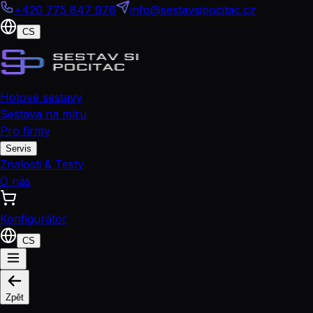
+420 775 847 976
info@sestavsipocitac.cz
CS
Hotové sestavy
Sestava na míru
Pro firmy
Servis
Znalosti & Testy
O nás
Konfigurátor
CS
Zpět