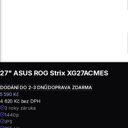
27" ASUS ROG Strix XG27ACMES
DODÁNÍ DO 2-3 DNŮ
DOPRAVA ZDARMA
5 590
Kč
4 620
Kč
bez DPH
3 roky záruka
1440p
IPS