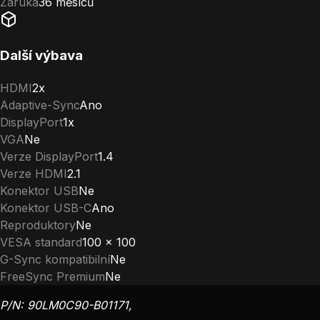
Záruka
36 měsíců
Další výbava
HDMI
2x
Adaptive-Sync
Ano
DisplayPort
1x
VGA
Ne
Verze DisplayPort
1.4
Verze HDMI
2.1
Konektor USB
Ne
Konektor USB-C
Ano
Reproduktory
Ne
VESA standard
100 x 100
G-Sync kompatibilní
Ne
FreeSync Premium
Ne
P/N: 90LM0C90-B01171,