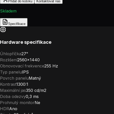
Přidat do košíku
Kontaktovat nás
Skladem
Specifikace
Hardware specifikace
Úhlopříčka
27"
Rozlišení
2560×1440
Obnovovací frekvence
255 Hz
Typ panelu
IPS
Povrch panelu
Matný
Kontrast
1300:1
Maximální jas
350 cd/m2
Doba odezvy
0,3 ms
Prohnutý monitor
Ne
HDR
Ano