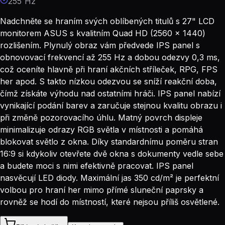
255 Hz
Nadchněte se hraním svých oblíbených titulů s 27" LCD
monitorem ASUS s kvalitním Quad HD (2560 × 1440)
rozlišením. Plynulý obraz vám předvede IPS panel s
obnovovací frekvencí až 255 Hz a dobou odezvy 0,3 ms,
což oceníte hlavně při hraní akčních stříleček, RPG, FPS
her apod. S takto nízkou odezvou se sníží reakční doba,
čímž získáte výhodu nad ostatními hráči. IPS panel nabízí
vynikající podání barev a zaručuje stejnou kvalitu obrazu i
při změně pozorovacího úhlu. Matný povrch displeje
minimalizuje odrazy RGB světla v místnosti a pomáhá
blokovat světlo z okna. Díky standardnímu poměru stran
16:9 si kdykoliv otevřete dvě okna s dokumenty vedle sebe
a budete moci s nimi efektivně pracovat. IPS panel
nasvěcují LED diody. Maximální jas 350 cd/m² je perfektní
volbou pro hraní her mimo přímé sluneční paprsky a
rovněž se hodí do místností, které nejsou příliš osvětlené.