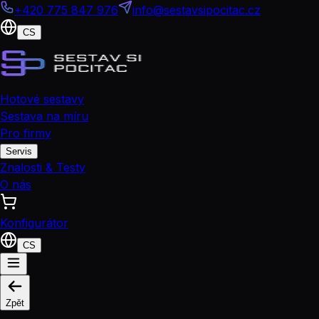
+420 775 847 976
info@sestavsipocitac.cz
CS
Hotové sestavy
Sestava na míru
Pro firmy
Servis
Znalosti & Testy
O nás
Konfigurátor
CS
Zpět