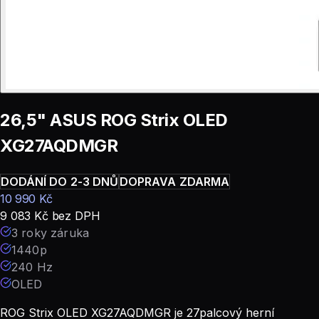
26,5" ASUS ROG Strix OLED
XG27AQDMGR
DODÁNÍ DO 2-3 DNŮ
DOPRAVA ZDARMA
10 990
Kč
9 083
Kč
bez DPH
3 roky záruka
1440p
240 Hz
OLED
ROG Strix OLED XG27AQDMGR je 27palcový herní