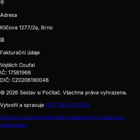
Adresa
Klíčova 1277/2a, Brno
Fakturační údaje
Vojtěch Coufal
IČ: 17581966
DIČ: CZ0208190048
© 2026 Sestav si Počítač. Všechna práva vyhrazena.
Vytvořil a spravuje
ROIT SOLUTIONS
Ochrana soukromí
Obchodní podmínky
Formulář pro
odstoupení