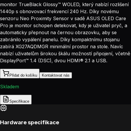
monitor TrueBlack Glossy™ WOLED, který nabízí rozlišení
1440p s obnovovací frekvencí 240 Hz. Díky novému
senzoru Neo Proximity Sensor v sadě ASUS OLED Care
Pro je monitor schopen detekovat, kdy je uživatel pryč, a
automaticky přepnout na černou obrazovku, aby se
zabránilo vypálení panelu. Díky kompaktnímu stojanu
zabírá XG27AQDMGR minimální prostor na stole. Navíc
nabízí uživatelům širokou škálu možností připojení, včetně
DisplayPort™ 1.4 (DSC), dvou HDMI® 2.1 a USB.
Přidat do košíku
Kontaktovat nás
Skladem
Specifikace
Hardware specifikace