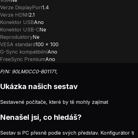
Verze DisplayPort
1.4
Verze HDMI
2.1
Konektor USB
Ano
Konektor USB-C
Ne
Reproduktory
Ne
VESA standard
100 x 100
G-Sync kompatibilní
Ano
FreeSync Premium
Ano
P/N: 90LM0CC0-B01171,
Ukázka našich sestav
Sestavené počítače, které by tě mohly zajímat
Nenašel jsi, co hledáš?
Sestav si PC přesně podle svých představ. Konfigurátor ti