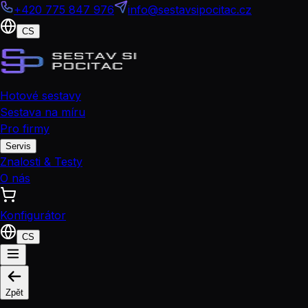
+420 775 847 976
info@sestavsipocitac.cz
CS
Hotové sestavy
Sestava na míru
Pro firmy
Servis
Znalosti & Testy
O nás
Konfigurátor
CS
Zpět