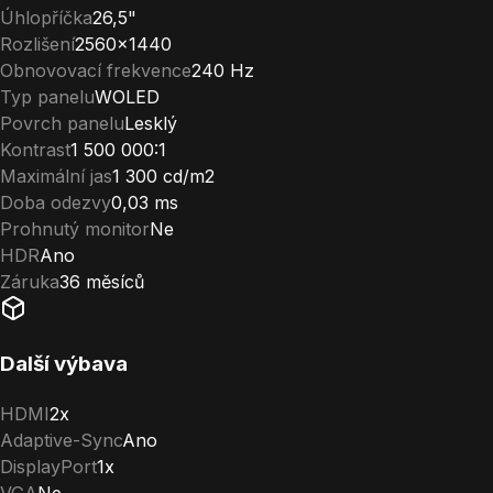
Úhlopříčka
26,5"
Rozlišení
2560×1440
Obnovovací frekvence
240 Hz
Typ panelu
WOLED
Povrch panelu
Lesklý
Kontrast
1 500 000:1
Maximální jas
1 300 cd/m2
Doba odezvy
0,03 ms
Prohnutý monitor
Ne
HDR
Ano
Záruka
36 měsíců
Další výbava
HDMI
2x
Adaptive-Sync
Ano
DisplayPort
1x
VGA
Ne