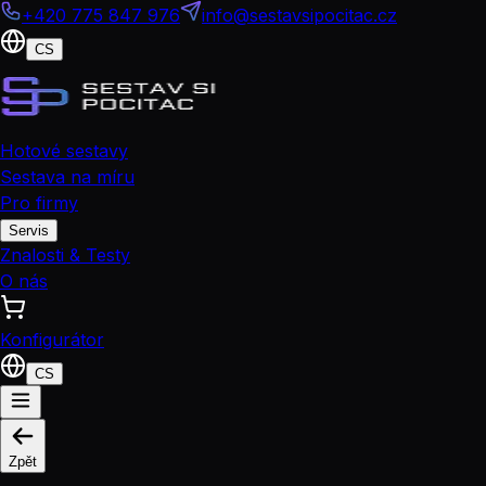
+420 775 847 976
info@sestavsipocitac.cz
CS
Hotové sestavy
Sestava na míru
Pro firmy
Servis
Znalosti & Testy
O nás
Konfigurátor
CS
Zpět