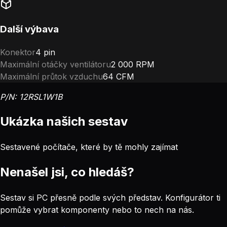
Další výbava
Konektor
4 pin
Maximální otáčky ventilátoru
2 000 RPM
Maximální průtok vzduchu
64 CFM
P/N: 12RSL1W1B
Ukázka našich sestav
Sestavené počítače, které by tě mohly zajímat
Nenašel jsi, co hledáš?
Sestav si PC přesně podle svých představ. Konfigurátor ti
pomůže vybrat komponenty nebo to nech na nás.